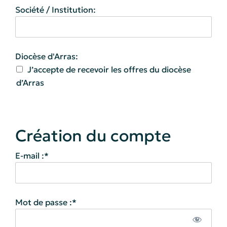
Société / Institution:
Diocèse d\'Arras
Diocèse d'Arras:
J’accepte de recevoir les offres du diocèse
d’Arras
E-mail :*
Mot de passe :*