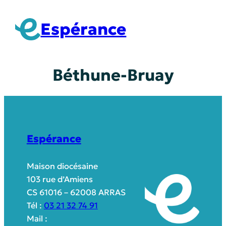
Aller
au
Espérance
contenu
Béthune-Bruay
Espérance
Maison diocésaine
103 rue d’Amiens
CS 61016 – 62008 ARRAS
Tél :
03 21 32 74 91
Mail :